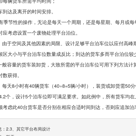
卸每辆货车所需平均时间；
车到达及离开的时间安排。
有季节性的操作，无论是每天一个周期，还是每星期、每月或每
时应考虑设置一个废物处理平台泊位。
，由于空间及其他因素的局限、设计足够平台泊车位以应付高峰
候区大小与平台泊车位数量成反比；到达的货车多而平台泊位较
一般容量的货车装卸货，大致所需的平台泊车位可用下列方法计
时数获得。
，每天
8
小时有
40
辆货车（
40
÷
8=5
辆
/
小时），装货或卸货需
50
分
4.2
个，设计
5
个泊车位即可满足要求。如此例中，所有货车均在
须考虑此
40
台货车是否分别在相应合适时间到达，否则应追加泊
息：
2.3、其它平台布局设计