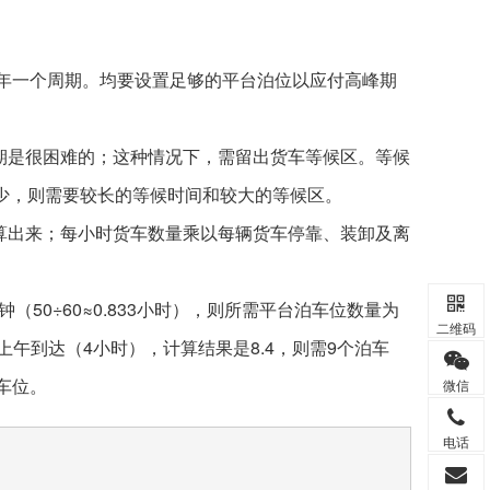
年一个周期。均要设置足够的平台泊位以应付高峰期
期是很困难的；这种情况下，需留出货车等候区。等候
少，则需要较长的等候时间和较大的等候区。
算出来；每小时货车数量乘以每辆货车停靠、装卸及离
钟（
50
÷
60
≈
0.833
小时），则所需平台泊车位数量为
二维码
上午到达（
4
小时），计算结果是
8.4
，则需
9
个泊车
车位。
微信
电话