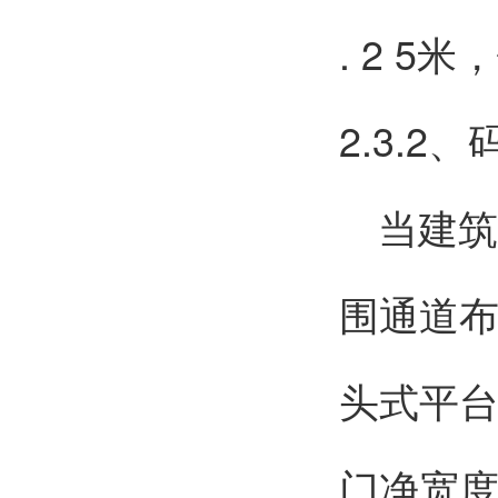
. 2 5
2.3.2、
当建筑
围通道
头式平
门净宽